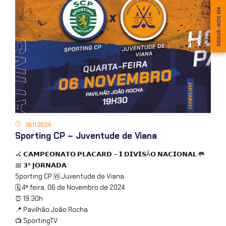
SEGUE-NOS EM
26.11.2024
Sporting CP – Juventude de Viana
🏑 𝗖𝗔𝗠𝗣𝗘𝗢𝗡𝗔𝗧𝗢 𝗣𝗟𝗔𝗖𝗔𝗥𝗗 – 𝗜 𝗗𝗜𝗩𝗜𝗦Ã𝗢 𝗡𝗔𝗖𝗜𝗢𝗡𝗔𝗟 🥅
📅 𝟯ª 𝗝𝗢𝗥𝗡𝗔𝗗𝗔
Sporting CP 🆚 Juventude de Viana
🗓️ 4ª feira, 06 de Novembro de 2024
⏰ 19:30h
📍 Pavilhão João Rocha
📺 SportingTV