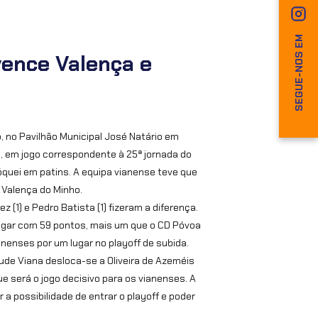
SEGUE-NOS EM
ence Valença e
 no Pavilhão Municipal José Natário em
e, em jogo correspondente à 25ª jornada do
quei em patins. A equipa vianense teve que
e Valença do Minho.
z (1) e Pedro Batista (1) fizeram a diferença.
ugar com 59 pontos, mais um que o CD Póvoa
nenses por um lugar no playoff de subida.
ude Viana desloca-se a Oliveira de Azeméis
ue será o jogo decisivo para os vianenses. A
 a possibilidade de entrar o playoff e poder