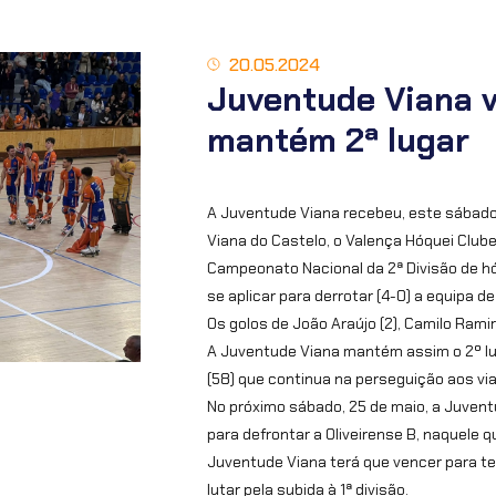
20.05.2024
Juventude Viana v
mantém 2ª lugar
A Juventude Viana recebeu, este sábado,
Viana do Castelo, o Valença Hóquei Club
Campeonato Nacional da 2ª Divisão de hó
se aplicar para derrotar (4-0) a equipa d
Os golos de João Araújo (2), Camilo Ramire
A Juventude Viana mantém assim o 2º l
(58) que continua na perseguição aos via
No próximo sábado, 25 de maio, a Juvent
para defrontar a Oliveirense B, naquele q
Juventude Viana terá que vencer para ter
lutar pela subida à 1ª divisão.