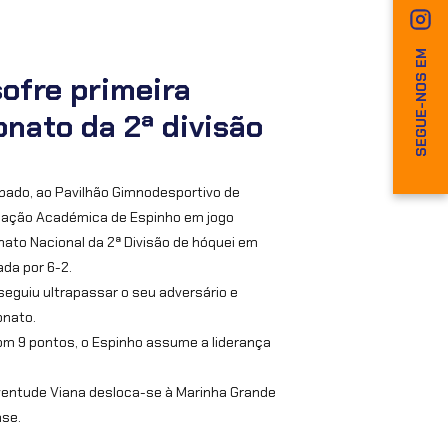
SEGUE-NOS EM
ofre primeira
nato da 2ª divisão
bado, ao Pavilhão Gimnodesportivo de
ciação Académica de Espinho em jogo
ato Nacional da 2ª Divisão de hóquei em
ada por 6-2.
eguiu ultrapassar o seu adversário e
onato.
com 9 pontos, o Espinho assume a liderança
uventude Viana desloca-se à Marinha Grande
nse.