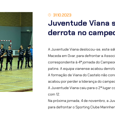
31.10.2023
Juventude Viana s
derrota no campeo
A Juventude Viana deslocou-se, este sá
Maceda em Ovar, para defrontar a Asso
correspondente à 4ª jornada do Campeon
patins. A equipa vianense acabou derrot
A formação de Viana do Castelo não cons
acabou por perder a liderança do campe
A Juventude Viana caiu para o 2ª lugar 
com 12.
Na próxima jornada, 4 de novembro, a J
para defrontar o Sporting Clube Marinhe