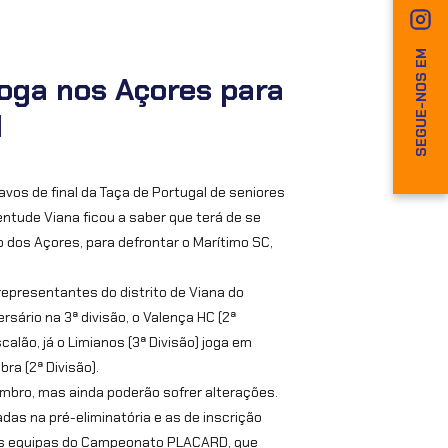
SEGUE-NOS EM
oga nos Açores para
l
avos de final da Taça de Portugal de seniores
ntude Viana ficou a saber que terá de se
 dos Açores, para defrontar o Marítimo SC,
representantes do distrito de Viana do
rsário na 3ª divisão, o Valença HC (2ª
calão, já o Limianos (3ª Divisão) joga em
a (2ª Divisão).
mbro, mas ainda poderão sofrer alterações.
das na pré-eliminatória e as de inscrição
m as equipas do Campeonato PLACARD, que