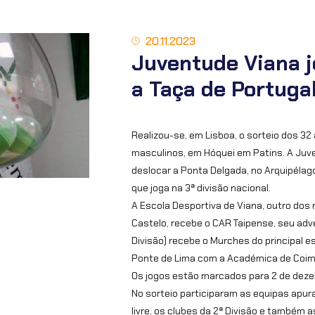
20.11.2023
Juventude Viana j
a Taça de Portuga
Realizou-se, em Lisboa, o sorteio dos 32 
masculinos, em Hóquei em Patins. A Juve
deslocar a Ponta Delgada, no Arquipélago
que joga na 3ª divisão nacional.
A Escola Desportiva de Viana, outro dos 
Castelo, recebe o CAR Taipense, seu adve
Divisão) recebe o Murches do principal es
Ponte de Lima com a Académica de Coimbr
Os jogos estão marcados para 2 de deze
No sorteio participaram as equipas apura
livre, os clubes da 2ª Divisão e també