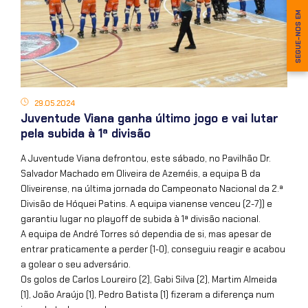
SEGUE-NOS EM
29.05.2024
Juventude Viana ganha último jogo e vai lutar
pela subida à 1ª divisão
A Juventude Viana defrontou, este sábado, no Pavilhão Dr.
Salvador Machado em Oliveira de Azeméis, a equipa B da
Oliveirense, na última jornada do Campeonato Nacional da 2.ª
Divisão de Hóquei Patins. A equipa vianense venceu (2-7)) e
garantiu lugar no playoff de subida à 1ª divisão nacional.
A equipa de André Torres só dependia de si, mas apesar de
entrar praticamente a perder (1-0), conseguiu reagir e acabou
a golear o seu adversário.
Os golos de Carlos Loureiro (2), Gabi Silva (2), Martim Almeida
(1), João Araújo (1), Pedro Batista (1) fizeram a diferença num